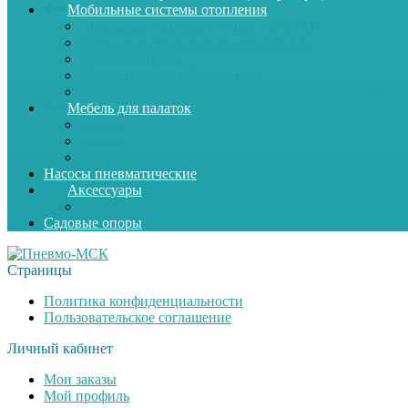
Мобильные системы отопления
Дизельные тепловые пушки MASTER
Дизельные тепловые пушки BALLU
Дровяные печи
Электрические обогреватели
Аксессуары для дизельных тепловых пушек "MAS
Мебель для палаток
Столы
Стулья
Скамьи
Насосы пневматические
Аксессуары
Колья стальные
Садовые опоры
Страницы
Политика конфиденциальности
Пользовательское соглашение
Личный кабинет
Мои заказы
Мой профиль