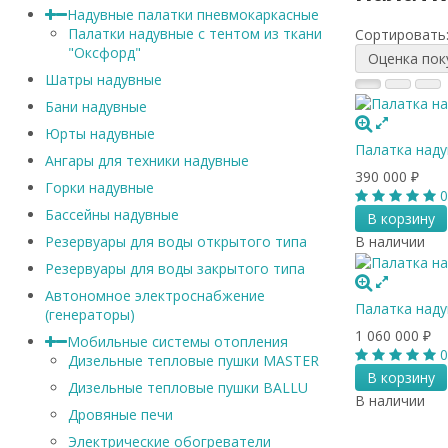
Надувные палатки пневмокаркасные
Палатки надувные с тентом из ткани
Сортировать
"Оксфорд"
Оценка по
Шатры надувные
Бани надувные
Юрты надувные
Палатка надув
Ангары для техники надувные
390 000
₽
Горки надувные
0
Бассейны надувные
В корзину
В наличии
Резервуары для воды открытого типа
Резервуары для воды закрытого типа
Автономное электроснабжение
Палатка наду
(генераторы)
1 060 000
₽
Мобильные системы отопления
0
Дизельные тепловые пушки MASTER
В корзину
Дизельные тепловые пушки BALLU
В наличии
Дровяные печи
Электрические обогреватели