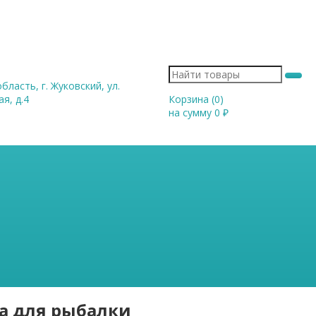
ласть, г. Жуковский, ул.
я, д.4
Корзина (
0
)
на сумму
0
₽
а для рыбалки